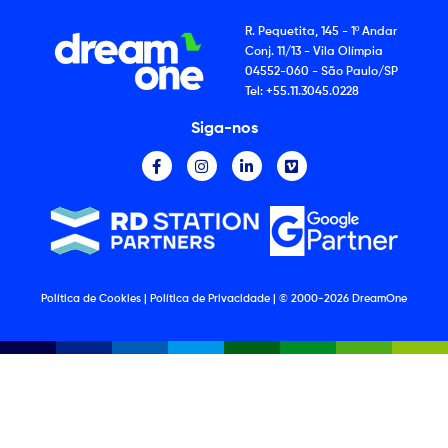
R. Pequetita, 145 - 1º Andar
Conj. 11/13 - Vila Olímpia
04552-060 - São Paulo/SP
Tel: +55.11.3045.0228
Siga-nos
Política de Cookies
|
Política de Privacidade
| © 2000-2026 DreamOne