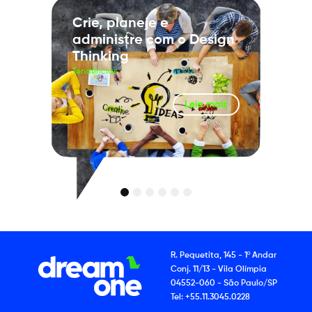
Crie, planeje e
administre com o Design
Thinking
Tendências
Leia mais
1
2
3
4
5
6
R. Pequetita, 145 - 1º Andar
Conj. 11/13 - Vila Olímpia
04552-060 - São Paulo/SP
Tel: +55.11.3045.0228